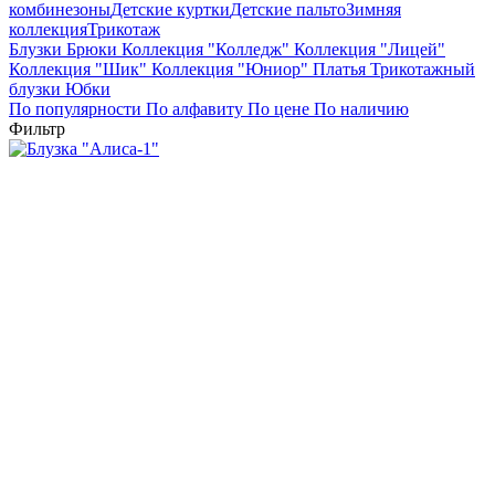
комбинезоны
Детские куртки
Детские пальто
Зимняя
коллекция
Трикотаж
Блузки
Брюки
Коллекция "Колледж"
Коллекция "Лицей"
Коллекция "Шик"
Коллекция "Юниор"
Платья
Трикотажный
блузки
Юбки
По популярности
По алфавиту
По цене
По наличию
Фильтр