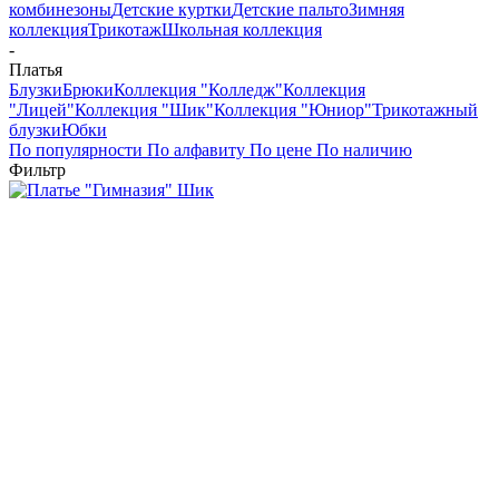
комбинезоны
Детские куртки
Детские пальто
Зимняя
коллекция
Трикотаж
Школьная коллекция
-
Платья
Блузки
Брюки
Коллекция "Колледж"
Коллекция
"Лицей"
Коллекция "Шик"
Коллекция "Юниор"
Трикотажный
блузки
Юбки
По популярности
По алфавиту
По цене
По наличию
Фильтр