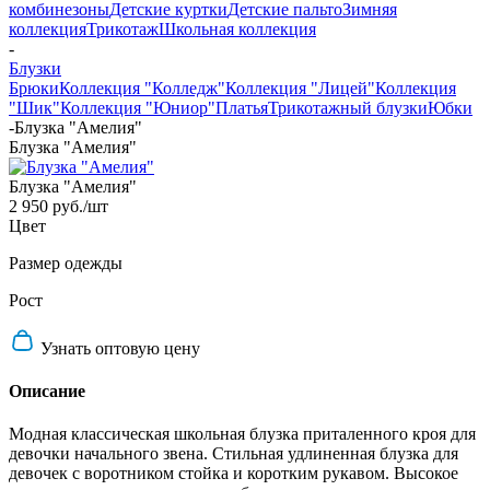
комбинезоны
Детские куртки
Детские пальто
Зимняя
коллекция
Трикотаж
Школьная коллекция
-
Блузки
Брюки
Коллекция "Колледж"
Коллекция "Лицей"
Коллекция
"Шик"
Коллекция "Юниор"
Платья
Трикотажный блузки
Юбки
-
Блузка "Амелия"
Блузка "Амелия"
Блузка "Амелия"
2 950 руб.
/шт
Цвет
Размер одежды
Рост
Узнать оптовую цену
Описание
Модная классическая школьная блузка приталенного кроя для
девочки начального звена. Стильная удлиненная блузка для
девочек с воротником стойка и коротким рукавом. Высокое