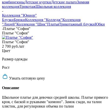
комбинезоны
Детские куртки
Детские пальто
Зимняя
коллекция
Трикотаж
Школьная коллекция
-
Коллекция "Юниор"
Блузки
Брюки
Коллекция "Колледж"
Коллекция
"Лицей"
Коллекция "Шик"
Платья
Трикотажный блузки
Юбки
-
Платье "София"
Платье "София"
Платье "София"
2 700 руб.
/шт
Цвет
Размер одежды
Рост
Узнать оптовую цену
Описание
Школьное платье для девочки средней школы. Платье прямого
кроя, с баской и рукавами "кимоно". Замок сзади, на талии
хлястик, для регулировки объема по талии