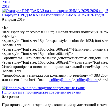
2019
2018
Стартует ПРЕДЗАКАЗ на коллекцию ЗИМА 2025-2026 год!!!
9 апреля 2019
<b>
<h2><span style="color: #0000ff;">Новая зимняя коллекция 2025
</b><br>
<span style="font-size: 18pt;"><span style="color: #ee1d24; font-
</span><br>
<span style="font-size: 18pt; color: #00aeef;">Начинаем при
<span style="font-size: 18pt; color: #00aeef;">
Торопитесь!!! При раннем заказе действует система скидок!!!</
<span style="font-size: 16pt; color: #00aeef;"><span style="font-size
Успей приобрести новинки по привлекательной цене!!</span><
</span><br>
*подробности у менеджеров компании по телефону +7 383 256 
или по email: <a href="mailto:
colibry@bk.ru
">
colibry@bk.ru
</a><
Используем в производстве современные ткани
бессрочно
При производстве изделий для коллекций демисезонной и зим