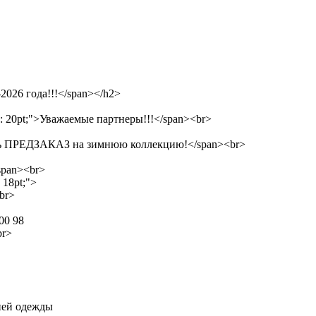
-2026 года!!!</span></h2>
size: 20pt;">Уважаемые партнеры!!!</span><br>
нимать ПРЕДЗАКАЗ на зимнюю коллекцию!</span><br>
span><br>
: 18pt;">
br>
00 98
br>
ней одежды