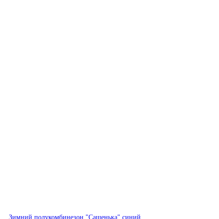
Быстрый просмотр
Зимний полукомбинезон "Сашенька" синий