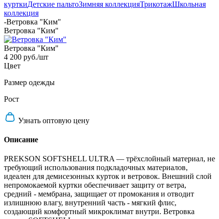
куртки
Детские пальто
Зимняя коллекция
Трикотаж
Школьная
коллекция
-
Ветровка "Ким"
Ветровка "Ким"
Ветровка "Ким"
4 200 руб.
/шт
Цвет
Размер одежды
Рост
Узнать оптовую цену
Описание
PREKSON SOFTSHELL ULTRA — трёхслойный материал, не
требующий использования подкладочных материалов,
идеален для демисезонных курток и ветровок. Внешний слой
непромокаемой куртки обеспечивает защиту от ветра,
средний - мембрана, защищает от промокания и отводит
излишнюю влагу, внутренний часть - мягкий флис,
создающий комфортный микроклимат внутри. Ветровка